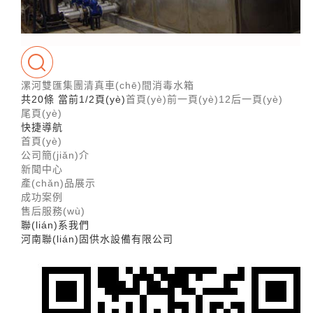
漯河雙匯集團清真車(chē)間消毒水箱
共20條 當前1/2頁(yè)
首頁(yè)
前一頁(yè)
1
2
后一頁(yè)
尾頁(yè)
快捷導航
首頁(yè)
公司簡(jiǎn)介
新聞中心
產(chǎn)品展示
成功案例
售后服務(wù)
聯(lián)系我們
河南聯(lián)固供水設備有限公司