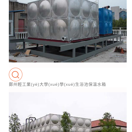
鄭州輕工業(yè)大學(xué)學(xué)生浴池保溫水箱