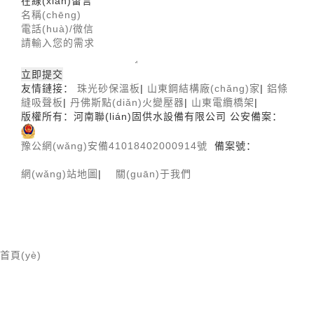
在線(xiàn)留言
友情鏈接：
珠光砂保溫板
|
山東鋼結構廠(chǎng)家
|
鋁條
縫吸聲板
|
丹佛斯點(diǎn)火變壓器
|
山東電纜橋架
|
版權所有：河南聯(lián)固供水設備有限公司 公安備案：
豫公網(wǎng)安備41018402000914號
備案號：
豫ICP
備18029453號-3
網(wǎng)站地圖
|
關(guān)于我們
首頁(yè)