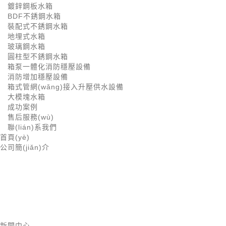
鍍鋅鋼板水箱
BDF不銹鋼水箱
裝配式不銹鋼水箱
地埋式水箱
玻璃鋼水箱
圓柱型不銹鋼水箱
箱泵一體化消防穩壓設備
消防增加穩壓設備
箱式管網(wǎng)接入升壓供水設備
大模塊水箱
成功案例
售后服務(wù)
聯(lián)系我們
首頁(yè)
公司簡(jiǎn)介
新聞中心