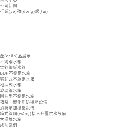
公司新聞
行業(yè)動(dòng)態(tài)
產(chǎn)品展示
不銹鋼水箱
鍍鋅鋼板水箱
BDF不銹鋼水箱
裝配式不銹鋼水箱
地埋式水箱
玻璃鋼水箱
圓柱型不銹鋼水箱
箱泵一體化消防穩壓設備
消防增加穩壓設備
箱式管網(wǎng)接入升壓供水設備
大模塊水箱
成功案例