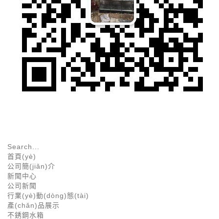
首頁(yè)
公司簡(jiǎn)介
新聞中心
公司新聞
行業(yè)動(dòng)態(tài)
產(chǎn)品展示
不銹鋼水箱