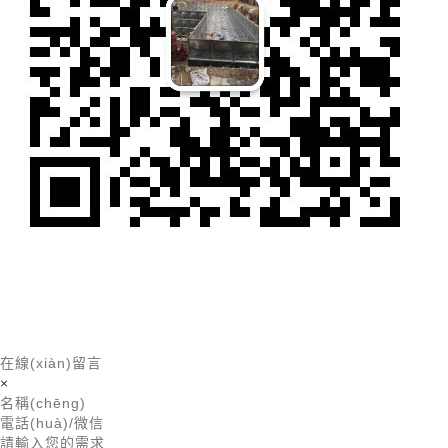
在線(xiàn)留言
×