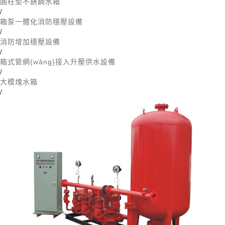
圓柱型不銹鋼水箱
/
箱泵一體化消防穩壓設備
/
消防增加穩壓設備
/
箱式管網(wǎng)接入升壓供水設備
/
大模塊水箱
/