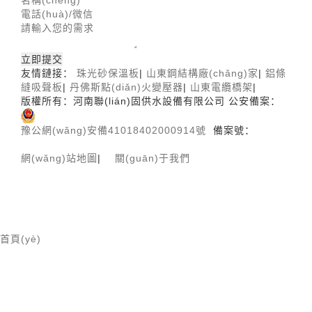
友情鏈接：
珠光砂保溫板
|
山東鋼結構廠(chǎng)家
|
鋁條
縫吸聲板
|
丹佛斯點(diǎn)火變壓器
|
山東電纜橋架
|
版權所有：河南聯(lián)固供水設備有限公司 公安備案：
豫公網(wǎng)安備41018402000914號
備案號：
豫ICP
備18029453號-3
網(wǎng)站地圖
|
關(guān)于我們
首頁(yè)