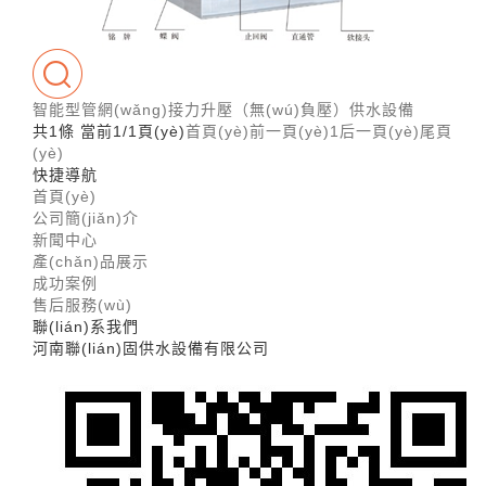
智能型管網(wǎng)接力升壓（無(wú)負壓）供水設備
共1條 當前1/1頁(yè)
首頁(yè)
前一頁(yè)
1
后一頁(yè)
尾頁
(yè)
快捷導航
首頁(yè)
公司簡(jiǎn)介
新聞中心
產(chǎn)品展示
成功案例
售后服務(wù)
聯(lián)系我們
河南聯(lián)固供水設備有限公司