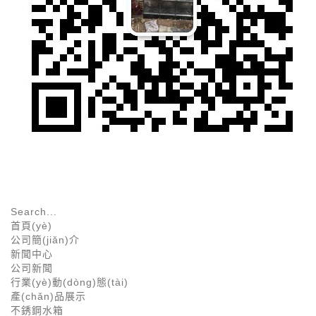
首頁(yè)
公司簡(jiǎn)介
新聞中心
公司新聞
行業(yè)動(dòng)態(tài)
產(chǎn)品展示
不銹鋼水箱