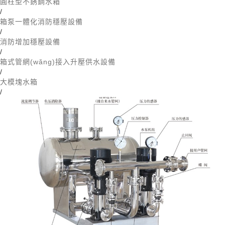
圓柱型不銹鋼水箱
/
箱泵一體化消防穩壓設備
/
消防增加穩壓設備
/
箱式管網(wǎng)接入升壓供水設備
/
大模塊水箱
/