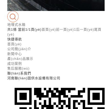
地埋式水箱
共1條 當前1/1頁(yè)
首頁(yè)
前一頁(yè)
1
后一頁(yè)
尾頁
(yè)
快捷導航
首頁(yè)
公司簡(jiǎn)介
新聞中心
產(chǎn)品展示
成功案例
售后服務(wù)
聯(lián)系我們
河南聯(lián)固供水設備有限公司