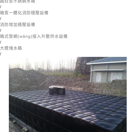
圓柱型不銹鋼水箱
/
箱泵一體化消防穩壓設備
/
消防增加穩壓設備
/
箱式管網(wǎng)接入升壓供水設備
/
大模塊水箱
/