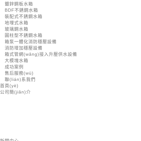
鍍鋅鋼板水箱
BDF不銹鋼水箱
裝配式不銹鋼水箱
地埋式水箱
玻璃鋼水箱
圓柱型不銹鋼水箱
箱泵一體化消防穩壓設備
消防增加穩壓設備
箱式管網(wǎng)接入升壓供水設備
大模塊水箱
成功案例
售后服務(wù)
聯(lián)系我們
首頁(yè)
公司簡(jiǎn)介
新聞中心