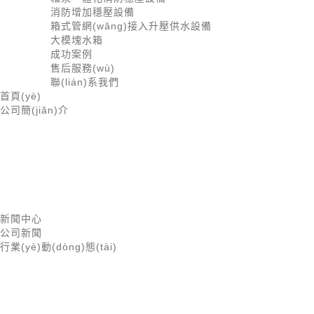
消防增加穩壓設備
箱式管網(wǎng)接入升壓供水設備
大模塊水箱
成功案例
售后服務(wù)
聯(lián)系我們
首頁(yè)
公司簡(jiǎn)介
新聞中心
公司新聞
行業(yè)動(dòng)態(tài)