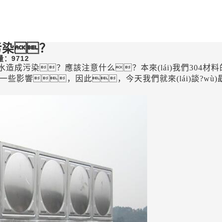
污染？
量：9712
水造成污染？應該注意什么？本來(lái)我們304材
ì)造成一些影響，因此，今天我們就來(lái)談?w