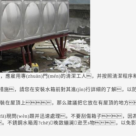
，應雇用專(zhuān)門(mén)的清潔工人，并按照清
的措施，請您在安裝水箱前對其進(jìn)行詳細的了解，以
箱安裝在屋頂上，那么建議把它放在有屋頂的地方
(fā)現問(wèn)題并迅速處理。不要刮傷箱子，因
。不銹鋼水箱周?chē)晚敳繃澜逊烹s物，以免影響