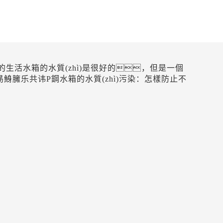
料的生活水箱的水質(zhì)是很好的，但是一個
ù)勗鯓臃乐共讳P鋼水箱的水質(zhì)污染：怎樣防止不