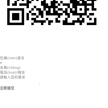
在線(xiàn)留言
×