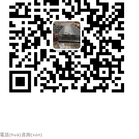
電話(huà)咨詢(xún)