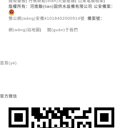
縫吸聲板
|
丹佛斯點(diǎn)火變壓器
|
山東電纜橋架
|
版權所有：河南聯(lián)固供水設備有限公司 公安備案：
豫公網(wǎng)安備41018402000914號
備案號：
豫ICP
備18029453號-3
網(wǎng)站地圖
|
關(guān)于我們
首頁(yè)
官方微信