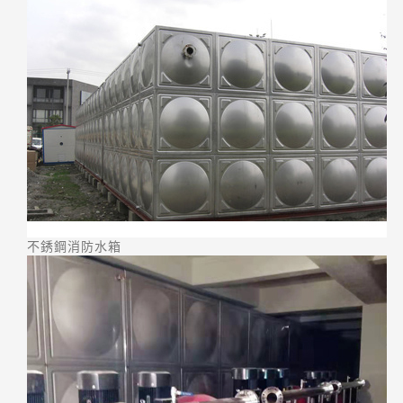
不銹鋼消防水箱